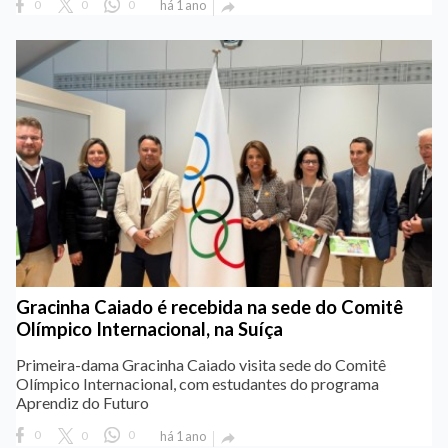
0
0
0
há 1 ano

Gracinha Caiado é recebida na sede do Comitê
Olímpico Internacional, na Suíça
Primeira-dama Gracinha Caiado visita sede do Comitê
Olímpico Internacional, com estudantes do programa
Aprendiz do Futuro
0
0
0
há 1 ano
