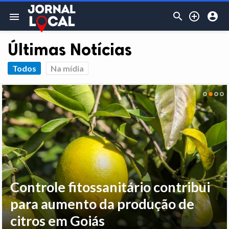



menu
Últimas Notícias
Todos
Na mídia
Controle fitossanitário contribui
para aumento da produção de
citros em Goiás