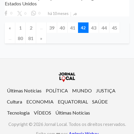
Estados Unidos
0
0
0
há 10 meses

«
1
2
39
40
41
43
44
45
...
42
80
81
»
...
Últimas Notícias
POLÍTICA
MUNDO
JUSTIÇA
Cultura
ECONOMIA
EQUATORIAL
SAÚDE
Tecnologia
VÍDEOS
Últimas Notícias
Copyright © 2026 Jornal Local. Todos os direitos reservados.
Feito com ❤️ por
Agência Webav