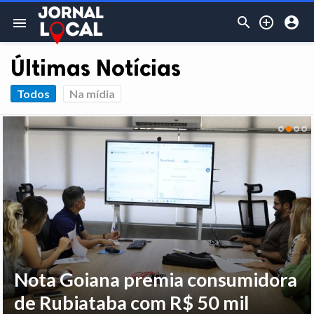



menu
Últimas Notícias
Todos
Na mídia
Nota Goiana premia consumidora
de Rubiataba com R$ 50 mil