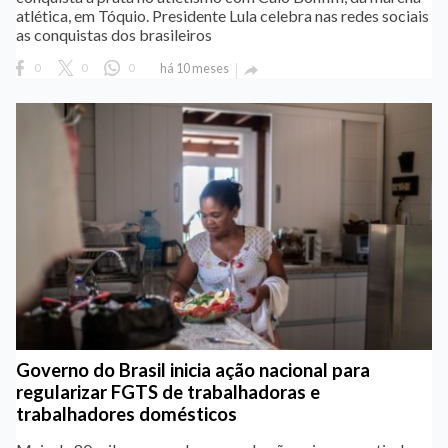
atlética, em Tóquio. Presidente Lula celebra nas redes sociais
as conquistas dos brasileiros
0
0
0
há 10 meses

Governo do Brasil inicia ação nacional para
regularizar FGTS de trabalhadoras e
trabalhadores domésticos