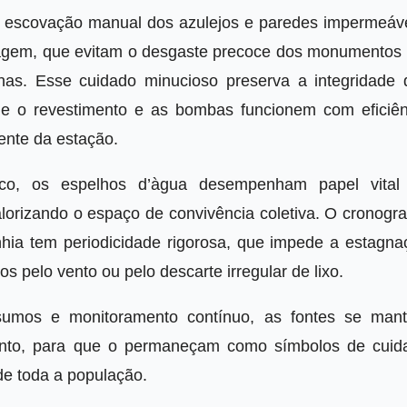
 a escovação manual dos azulejos e paredes impermeáve
tragem, que evitam o desgaste precoce dos monumentos 
nas. Esse cuidado minucioso preserva a integridade 
e o revestimento e as bombas funcionem com eficiên
ente da estação.
ico, os espelhos d’àgua desempenham papel vital
alorizando o espaço de convivência coletiva. O cronogr
hia tem periodicidade rigorosa, que impede a estagna
os pelo vento ou pelo descarte irregular de lixo.
nsumos e monitoramento contínuo, as fontes se man
ento, para que o permaneçam como símbolos de cuid
e toda a população.