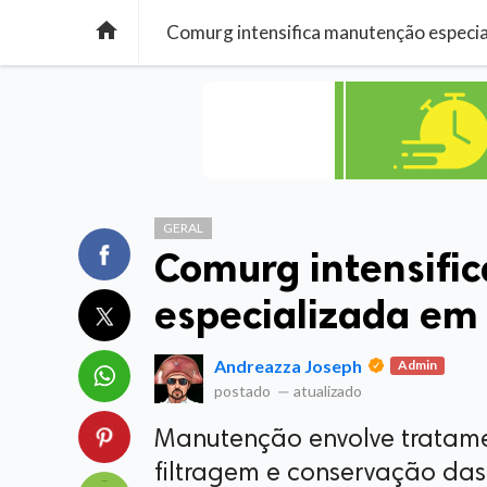

Comurg intensifica manutenção especia
GERAL
Comurg intensifi
especializada em
Andreazza Joseph
Admin
postado
—
atualizado
Manutenção envolve tratame
filtragem e conservação das