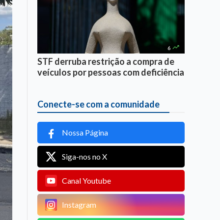

6
STF derruba restrição a compra de
veículos por pessoas com deficiência
Conecte-se com a comunidade
Nossa Página
Siga-nos no X
Canal Youtube
Instagram