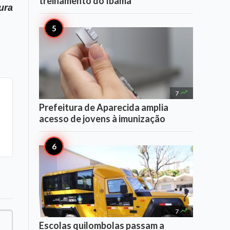
treinamento do Ibama
ura

7
Prefeitura de Aparecida amplia
acesso de jovens à imunização

7
Escolas quilombolas passam a