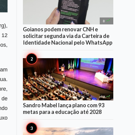

8
g),
Goianos podem renovar CNH e
 12
solicitar segunda via da Carteira de
Identidade Nacional pelo WhatsApp
ços,
vam
gua.
re,

7
 de
Sandro Mabel lança plano com 93
ndo
metas para a educação até 2028
uxo