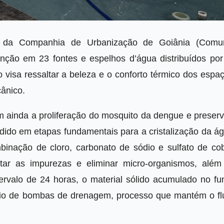
o da Companhia de Urbanização de Goiânia (Comur
nção em 23 fontes e espelhos d’água distribuídos por
ho visa ressaltar a beleza e o conforto térmico dos espa
cânico.
 ainda a proliferação do mosquito da dengue e preser
vidido em etapas fundamentais para a cristalização da á
binação de cloro, carbonato de sódio e sulfato de cob
tar as impurezas e eliminar micro-organismos, além
ervalo de 24 horas, o material sólido acumulado no fu
lio de bombas de drenagem, processo que mantém o fl