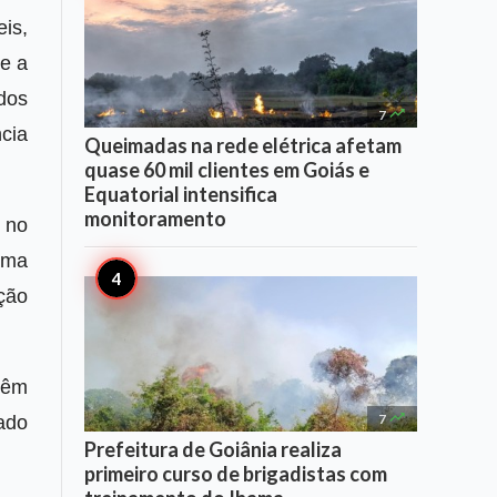
is,
e a
dos

7
cia
Queimadas na rede elétrica afetam
quase 60 mil clientes em Goiás e
Equatorial intensifica
monitoramento
 no
ama
ção
têm

7
ado
Prefeitura de Goiânia realiza
primeiro curso de brigadistas com