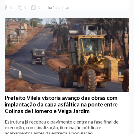
0
0
0
há 1 dia

Prefeito Vilela vistoria avanço das obras com
implantação da capa asfáltica na ponte entre
Colinas de Homero e Veiga Jardim
Estrutura já recebeu o pavimento e entra na fase final de
execução, com sinalização, iluminação pública e
acabamentos antes da entrega à população