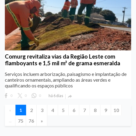
Comurg revitaliza vias da Região Leste com
flamboyants e 1,5 mil m² de grama esmeralda
Serviços incluem arborização, paisagismo e implantação de
canteiros ornamentais, ampliando as áreas verdes e
qualificando os espaços públicos
0
0
0
há 6 dias

2
3
4
5
6
7
8
9
10
«
1
75
76
»
...