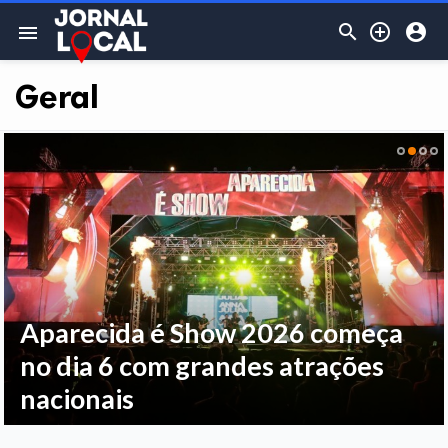



menu
Geral
Aparecida é Show 2026 começa
no dia 6 com grandes atrações
nacionais