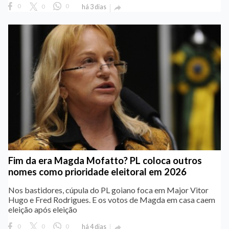
0
0
0
há 3 dias

Fim da era Magda Mofatto? PL coloca outros
nomes como prioridade eleitoral em 2026
Nos bastidores, cúpula do PL goiano foca em Major Vitor
Hugo e Fred Rodrigues. E os votos de Magda em casa caem
eleição após eleição
0
0
0
há 4 dias
