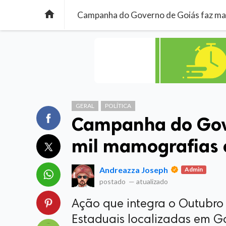

Campanha do Governo de Goiás faz mai
GERAL
POLÍTICA
Campanha do Gove
mil mamografias 
Andreazza Joseph
Admin
postado
—
atualizado
Ação que integra o Outubro R
Estaduais localizadas em Go