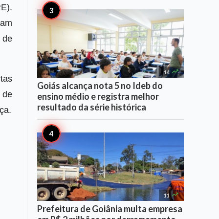
E).
ram
 de

14
tas
Goiás alcança nota 5 no Ideb do
 de
ensino médio e registra melhor
resultado da série histórica
ça.

11
Prefeitura de Goiânia multa empresa