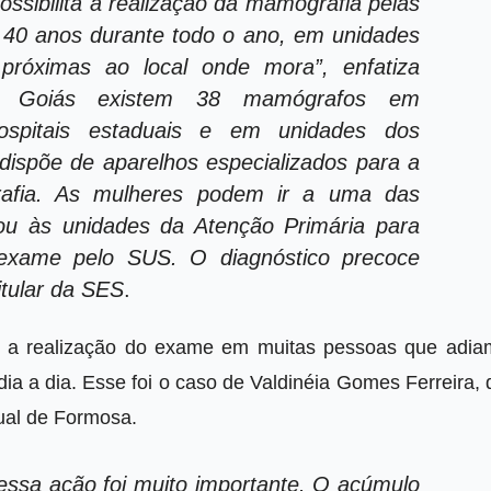
ssibilita a realização da mamografia pelas
40 anos durante todo o ano, em unidades
 próximas ao local onde mora”, enfatiza
m Goiás existem 38 mamógrafos em
ospitais estaduais e em unidades dos
dispõe de aparelhos especializados para a
rafia. As mulheres podem ir a uma das
s ou às unidades da Atenção Primária para
 exame pelo SUS. O diagnóstico precoce
itular da SES
.
u a realização do exame em muitas pessoas que adia
dia a dia. Esse foi o caso de Valdinéia Gomes Ferreira,
dual de Formosa.
dessa ação foi muito importante. O acúmulo