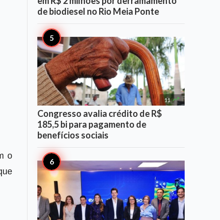
em R$ 2 milhões por derramamento
de biodiesel no Rio Meia Ponte

11
Congresso avalia crédito de R$
185,5 bi para pagamento de
benefícios sociais
m o
 que