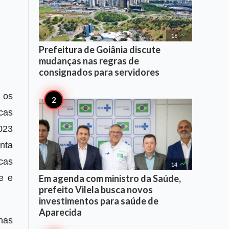

16
Prefeitura de Goiânia discute
mudanças nas regras de
consignados para servidores
 os
cas
023
nta
cas

14
Em agenda com ministro da Saúde,
e e
prefeito Vilela busca novos
investimentos para saúde de
Aparecida
nas