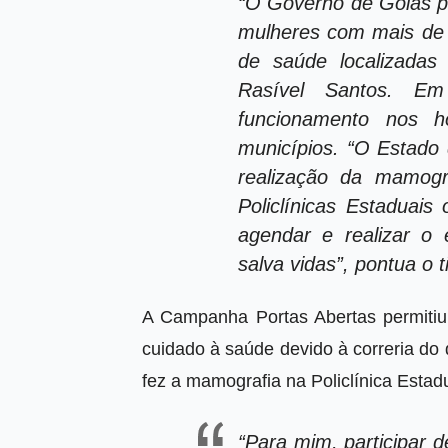
“O Governo de Goiás po
mulheres com mais de 
de saúde localizadas
Rasível Santos. E
funcionamento nos h
municípios. “O Estado 
realização da mamog
Policlínicas Estaduai
agendar e realizar o
salva vidas”, pontua o t
A Campanha Portas Abertas permiti
cuidado à saúde devido à correria do 
fez a mamografia na Policlínica Esta
“Para mim, participar 