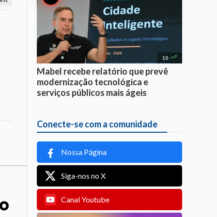

10
Mabel recebe relatório que prevê
modernização tecnológica e
serviços públicos mais ágeis
Conecte-se com a comunidade
Nossa Página
Siga-nos no X
to
Canal Youtube