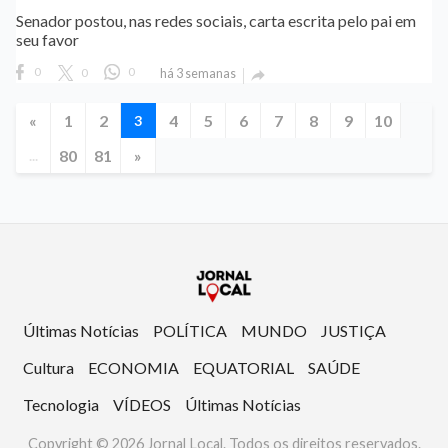
Senador postou, nas redes sociais, carta escrita pelo pai em
seu favor
0
0
0
há 3 semanas

«
1
2
4
5
6
7
8
9
10
3
80
81
»
...
Últimas Notícias
POLÍTICA
MUNDO
JUSTIÇA
Cultura
ECONOMIA
EQUATORIAL
SAÚDE
Tecnologia
VÍDEOS
Últimas Notícias
Copyright © 2026 Jornal Local. Todos os direitos reservados.