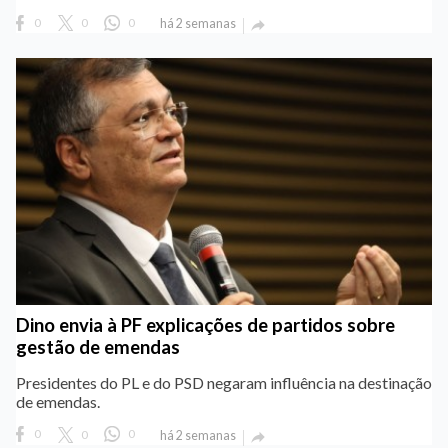
0
0
0
há 2 semanas

Dino envia à PF explicações de partidos sobre
gestão de emendas
Presidentes do PL e do PSD negaram influência na destinação
de emendas.
0
0
0
há 2 semanas
