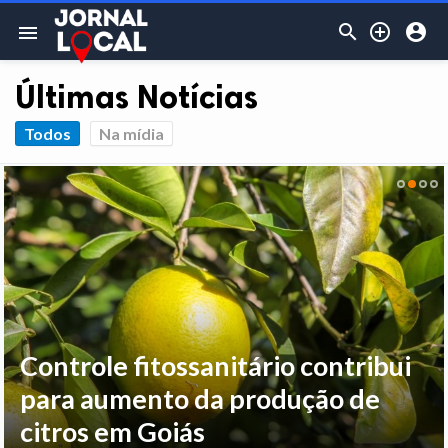



menu
Últimas Notícias
Todos
Na mídia
Controle fitossanitário contribui
para aumento da produção de
citros em Goiás