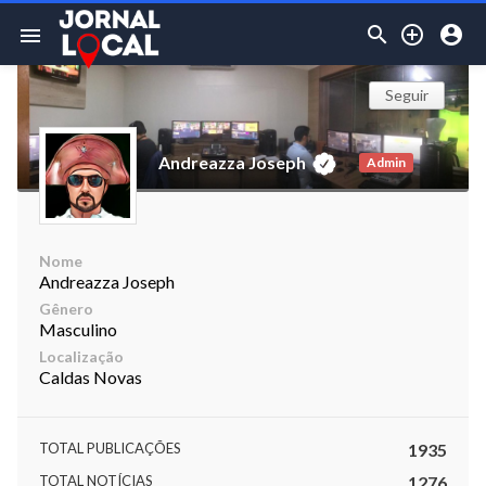



menu
Seguir
Andreazza Joseph
Admin
Nome
Andreazza Joseph
Gênero
Masculino
Localização
Caldas Novas
TOTAL PUBLICAÇÕES
1935
TOTAL NOTÍCIAS
1276