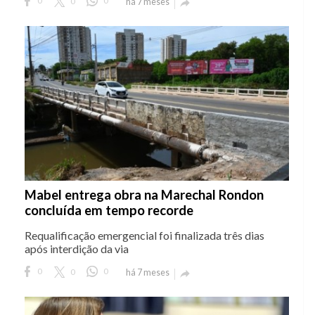
0
0
0
há 7 meses

Mabel entrega obra na Marechal Rondon
concluída em tempo recorde
Requalificação emergencial foi finalizada três dias
após interdição da via
0
0
0
há 7 meses
