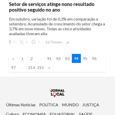
Setor de serviços atinge nono resultado
positivo seguido no ano
Em outubro, variação foi de 0,3% em comparação a
setembro. Acumulado de crescimento do setor chega a
3,7% em nove meses. Todas as cinco atividades
avaliadas tiveram alta
0
0
0
há 7 meses

«
1
2
91
92
93
95
96
...
94
97
214
215
»
...
Últimas Notícias
POLÍTICA
MUNDO
JUSTIÇA
Cultura
ECONOMIA
EQUATORIAL
SAÚDE