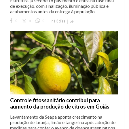
Estrutura já recebeu o pavimento e entra na fase final
de execução, com sinalização, iluminação pública e
acabamentos antes da entrega à população
0
0
0
há 3 dias

Controle fitossanitário contribui para
aumento da produção de citros em Goiás
Levantamento da Seapa aponta crescimento na
produção de laranja, limão e tangerina após adoção de
medidas para conter o avanço da doença greening nos