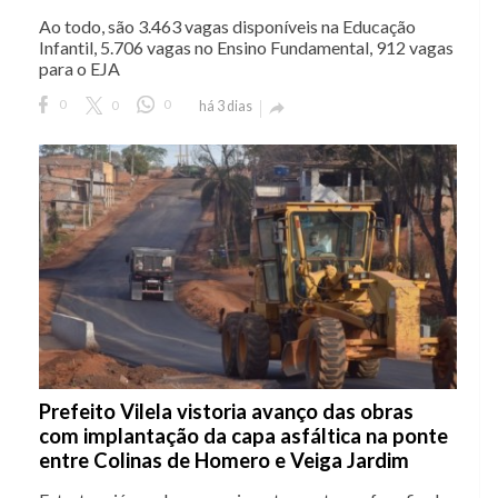
Ao todo, são 3.463 vagas disponíveis na Educação
Infantil, 5.706 vagas no Ensino Fundamental, 912 vagas
para o EJA
0
0
0
há 3 dias

Prefeito Vilela vistoria avanço das obras
com implantação da capa asfáltica na ponte
entre Colinas de Homero e Veiga Jardim