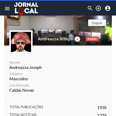



menu
Seguir
Andreazza Joseph
Admin
Nome
Andreazza Joseph
Gênero
Masculino
Localização
Caldas Novas
TOTAL PUBLICAÇÕES
1935
TOTAL NOTÍCIAS
1276