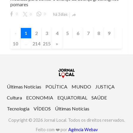
pomares
0
0
0
há 3 dias

2
3
4
5
6
7
8
9
«
1
10
214
215
»
...
Últimas Notícias
POLÍTICA
MUNDO
JUSTIÇA
Cultura
ECONOMIA
EQUATORIAL
SAÚDE
Tecnologia
VÍDEOS
Últimas Notícias
Copyright © 2026 Jornal Local. Todos os direitos reservados.
Feito com ❤️ por
Agência Webav