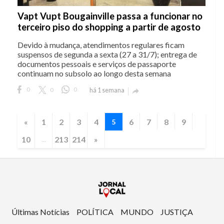
Vapt Vupt Bougainville passa a funcionar no
terceiro piso do shopping a partir de agosto
Devido à mudança, atendimentos regulares ficam
suspensos de segunda a sexta (27 a 31/7); entrega de
documentos pessoais e serviços de passaporte
continuam no subsolo ao longo desta semana
0
0
0
há 1 semana

«
1
2
3
4
6
7
8
9
5
10
213
214
»
...
Últimas Notícias
POLÍTICA
MUNDO
JUSTIÇA