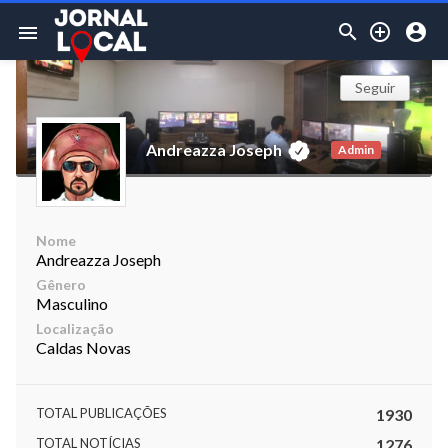



menu
Seguir
Andreazza Joseph
Admin
Nome
Andreazza Joseph
Gênero
Masculino
Localização
Caldas Novas
TOTAL PUBLICAÇÕES
1930
TOTAL NOTÍCIAS
1276