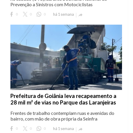
Prevenção a Sinistros com Motociclistas
0
0
0
há 1 semana

Prefeitura de Goiânia leva recapeamento a
28 mil m² de vias no Parque das Laranjeiras
Frentes de trabalho contemplam ruas e avenidas do
bairro, com mão de obra própria da Seinfra
0
0
0
há 1 semana
