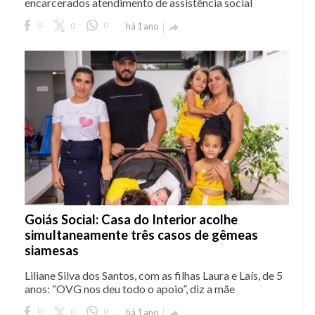
encarcerados atendimento de assistência social
0
0
0
há 1 ano

Goiás Social: Casa do Interior acolhe
simultaneamente três casos de gêmeas
siamesas
Liliane Silva dos Santos, com as filhas Laura e Laís, de 5
anos: “OVG nos deu todo o apoio”, diz a mãe
0
0
0
há 1 ano
