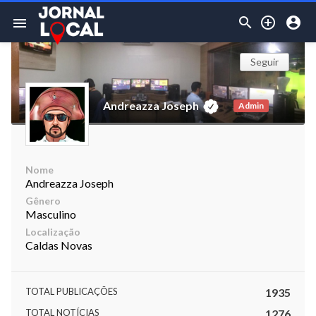



menu
Seguir
Andreazza Joseph
Admin
Nome
Andreazza Joseph
Gênero
Masculino
Localização
Caldas Novas
TOTAL PUBLICAÇÕES
1935
TOTAL NOTÍCIAS
1276