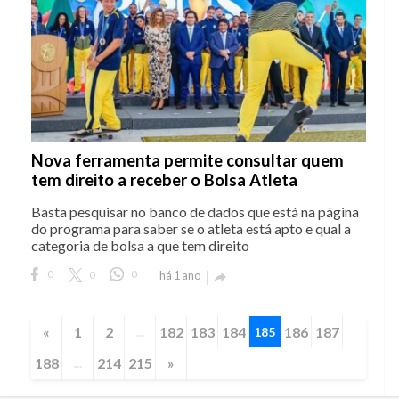
Nova ferramenta permite consultar quem
tem direito a receber o Bolsa Atleta
Basta pesquisar no banco de dados que está na página
do programa para saber se o atleta está apto e qual a
categoria de bolsa a que tem direito
0
0
0
há 1 ano

«
1
2
182
183
184
186
187
...
185
188
214
215
»
...