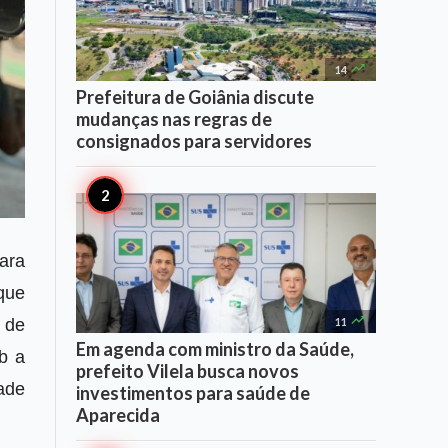

14
Prefeitura de Goiânia discute
mudanças nas regras de
consignados para servidores
ara
que

11
 de
Em agenda com ministro da Saúde,
ob a
prefeito Vilela busca novos
ade
investimentos para saúde de
Aparecida