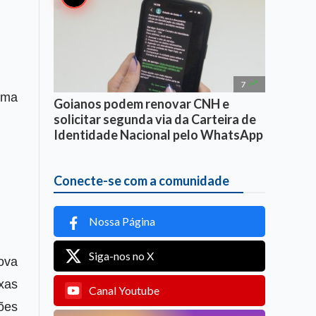

7
rma
Goianos podem renovar CNH e
solicitar segunda via da Carteira de
Identidade Nacional pelo WhatsApp
Conecte-se com a comunidade
Nossa Página
Siga-nos no X
ova
xas
Canal Youtube
ões