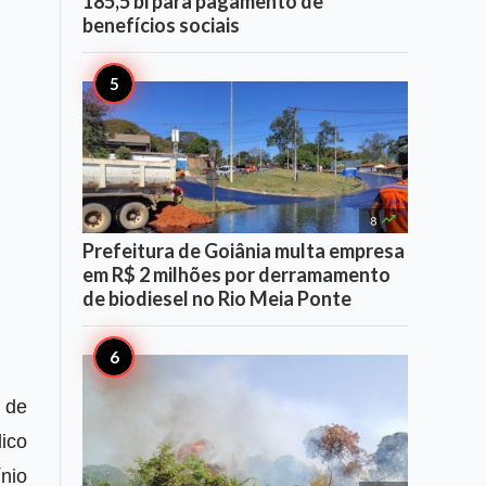
185,5 bi para pagamento de
benefícios sociais

8
Prefeitura de Goiânia multa empresa
em R$ 2 milhões por derramamento
de biodiesel no Rio Meia Ponte
 de
ico
nio