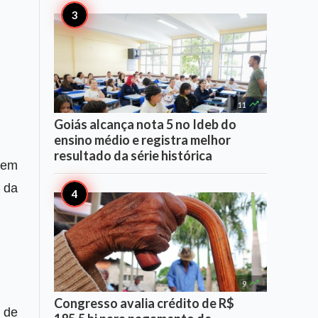

11
Goiás alcança nota 5 no Ideb do
ensino médio e registra melhor
resultado da série histórica
rem
 da

9
Congresso avalia crédito de R$
e de