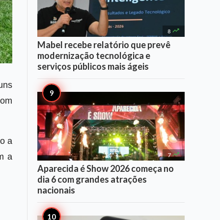

8
Mabel recebe relatório que prevê
modernização tecnológica e
serviços públicos mais ágeis
uns
com
o a

am a
7
Aparecida é Show 2026 começa no
dia 6 com grandes atrações
nacionais