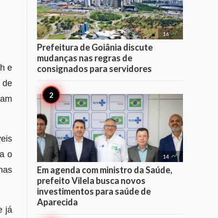

16
Prefeitura de Goiânia discute
mudanças nas regras de
h e
consignados para servidores
 de
ram
eis
ra o

14
Em agenda com ministro da Saúde,
has
prefeito Vilela busca novos
investimentos para saúde de
Aparecida
 já