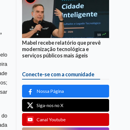
,

10
Mabel recebe relatório que prevê
modernização tecnológica e
elo
serviços públicos mais ágeis
ira
ade
Conecte-se com a comunidade
os;
Nossa Página
ssar
Siga-nos no X
s do
Canal Youtube
ada