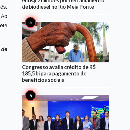
em R$ 2 milhões por derramamento
de biodiesel no Rio Meia Ponte
ês,
 Ao
ete
 de

11
Congresso avalia crédito de R$
185,5 bi para pagamento de
benefícios sociais