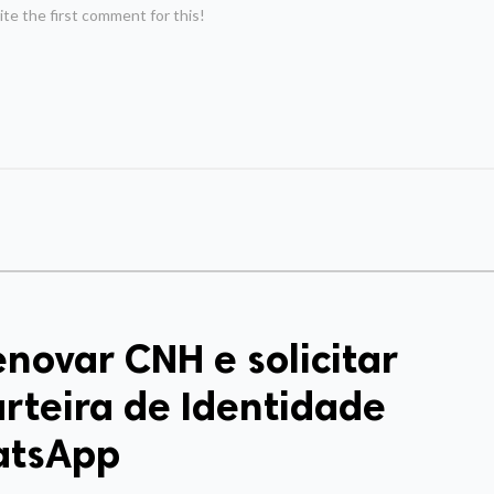
te the first comment for this!
novar CNH e solicitar
rteira de Identidade
atsApp