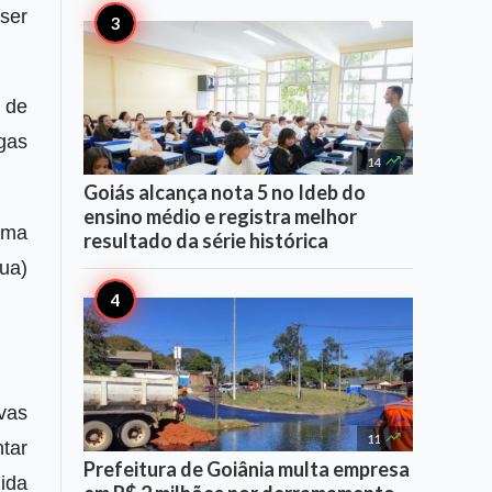
ser
s de
gas

14
Goiás alcança nota 5 no Ideb do
ensino médio e registra melhor
uma
resultado da série histórica
ua)
vas

11
tar
Prefeitura de Goiânia multa empresa
gida