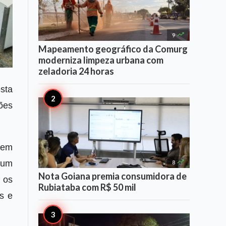

9
Mapeamento geográfico da Comurg
moderniza limpeza urbana com
zeladoria 24 horas
esta
ções
dem

 um
8
Nota Goiana premia consumidora de
 os
Rubiataba com R$ 50 mil
s e