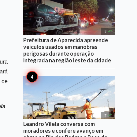

7
Prefeitura de Aparecida apreende
veículos usados em manobras
perigosas durante operação
integrada na região leste da cidade
ura
hará
 de
nia

7
Leandro Vilela conversa com
moradores e confere avanço em