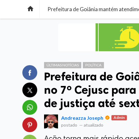

ÚLTIMAS NOTÍCIAS
POLÍTICA
Prefeitura de Go
no 7º Cejusc para
de justiça até sex
Andreazza Joseph
Admin
postado
—
atualizado