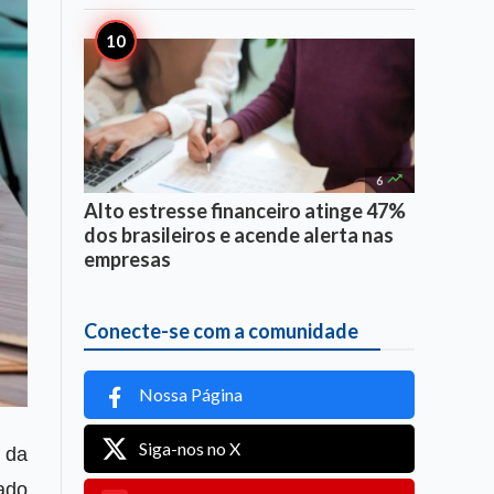

6
Alto estresse financeiro atinge 47%
dos brasileiros e acende alerta nas
empresas
Conecte-se com a comunidade
Nossa Página
Siga-nos no X
 da
ado