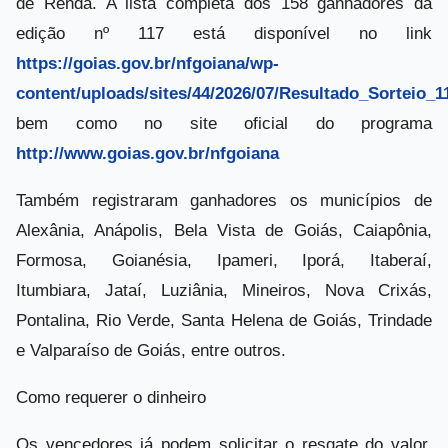
de Renda. A lista completa dos 158 ganhadores da
edição nº 117 está disponível no link
https://goias.gov.br/nfgoiana/wp-
content/uploads/sites/44/2026/07/Resultado_Sorteio_1
bem como no site oficial do programa
http://www.goias.gov.br/nfgoiana
Também registraram ganhadores os municípios de
Alexânia, Anápolis, Bela Vista de Goiás, Caiapônia,
Formosa, Goianésia, Ipameri, Iporá, Itaberaí,
Itumbiara, Jataí, Luziânia, Mineiros, Nova Crixás,
Pontalina, Rio Verde, Santa Helena de Goiás, Trindade
e Valparaíso de Goiás, entre outros.
Como requerer o dinheiro
Os vencedores já podem solicitar o resgate do valor.