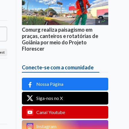

4
Comurg realiza paisagismo em
praças, canteiros e rotatórias de
Goiânia por meio do Projeto
Florescer
est
Conecte-se com a comunidade
Nossa Página
Siga-nos no X
Canal Youtube
Instagram