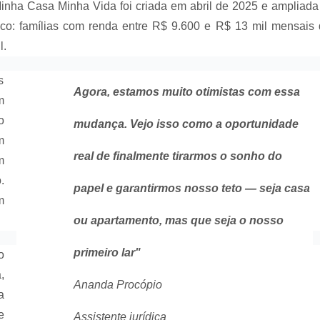
inha Casa Minha Vida foi criada em abril de 2025 e ampliad
ico: famílias com renda entre R$ 9.600 e R$ 13 mil mensais
l.
s
Agora, estamos muito otimistas com essa
m
o
mudança. Vejo isso como a oportunidade
m
real de finalmente tirarmos o sonho do
m
.
papel e garantirmos nosso teto — seja casa
m
ou apartamento, mas que seja o nosso
primeiro lar"
o
,
Ananda Procópio
a
e
Assistente jurídica