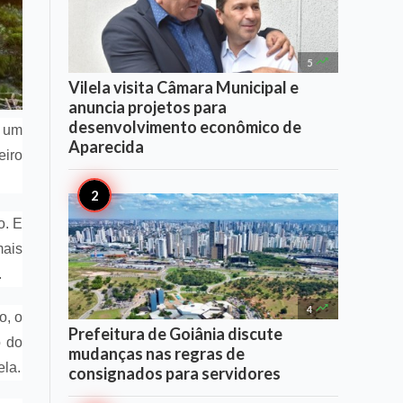

5
Vilela visita Câmara Municipal e
anuncia projetos para
desenvolvimento econômico de
, um
Aparecida
eiro
o. E
mais
.

4
o, o
Prefeitura de Goiânia discute
o do
mudanças nas regras de
ela.
consignados para servidores