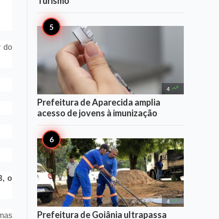
Turismo
r do

4
Prefeitura de Aparecida amplia
acesso de jovens à imunização
3, o

4
Prefeitura de Goiânia ultrapassa
 mas