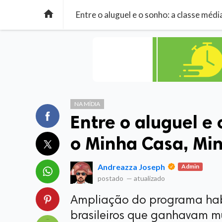

Entre o aluguel e o sonho: a classe méd
NA MÍDIA
Entre o aluguel e
o Minha Casa, Mi
Andreazza Joseph
Admin
postado
—
atualizado
Ampliação do programa habi
brasileiros que ganhavam m