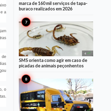
marca de 160 mil serviços de tapa-
aixo
buraco realizados em 2026
 e a
ejam
tras

4
o de
SMS orienta como agir em caso de
dias
picadas de animais peçonhentos
egou
o, o
tas.

4