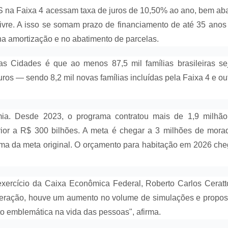
TS na Faixa 4 acessam taxa de juros de 10,50% ao ano, bem ab
vre. A isso se somam prazo de financiamento de até 35 anos
na amortização e no abatimento de parcelas.
as Cidades é que ao menos 87,5 mil famílias brasileiras s
ros — sendo 8,2 mil novas famílias incluídas pela Faixa 4 e ou
ia. Desde 2023, o programa contratou mais de 1,9 milhã
rior a R$ 300 bilhões. A meta é chegar a 3 milhões de mora
ima da meta original. O orçamento para habitação em 2026 ch
xercício da Caixa Econômica Federal, Roberto Carlos Ceratt
alteração, houve um aumento no volume de simulações e propos
 emblemática na vida das pessoas", afirma.