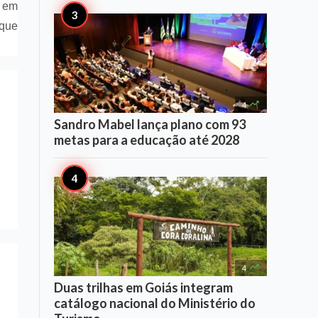
a em
 que

4
Sandro Mabel lança plano com 93
metas para a educação até 2028

4
Duas trilhas em Goiás integram
catálogo nacional do Ministério do