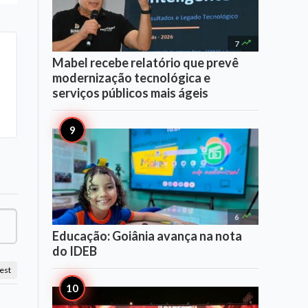

7
Mabel recebe relatório que prevê
modernização tecnológica e
serviços públicos mais ágeis

6
Educação: Goiânia avança na nota
do IDEB
est