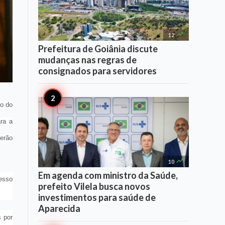

12
Prefeitura de Goiânia discute
mudanças nas regras de
consignados para servidores
no do
ara a
erão

10
Em agenda com ministro da Saúde,
cesso
prefeito Vilela busca novos
investimentos para saúde de
Aparecida
s por