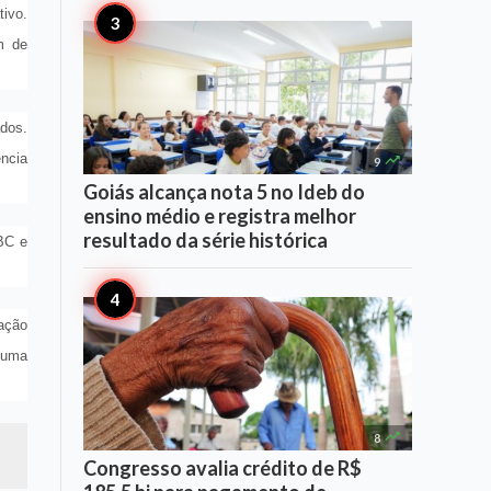
tivo.
m de
dos.
ência

9
Goiás alcança nota 5 no Ideb do
ensino médio e registra melhor
resultado da série histórica
BC e
cação
o uma

8
Congresso avalia crédito de R$