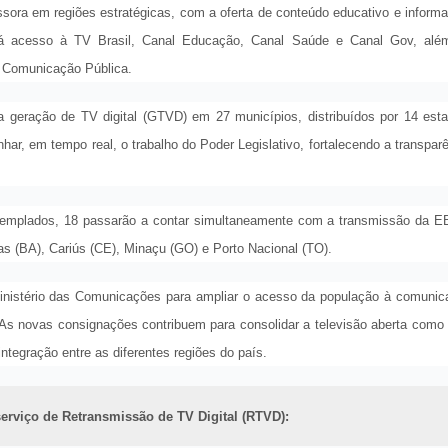
issora em regiões estratégicas, com a oferta de conteúdo educativo e informa
á acesso à TV Brasil, Canal Educação, Canal Saúde e Canal Gov, alé
e Comunicação Pública.
 geração de TV digital (GTVD) em 27 municípios, distribuídos por 14 esta
r, em tempo real, o trabalho do Poder Legislativo, fortalecendo a transpar
emplados, 18 passarão a contar simultaneamente com a transmissão da E
s (BA), Cariús (CE), Minaçu (GO) e Porto Nacional (TO).
 Ministério das Comunicações para ampliar o acesso da população à comuni
s. As novas consignações contribuem para consolidar a televisão aberta com
 integração entre as diferentes regiões do país.
erviço de Retransmissão de TV Digital (RTVD):