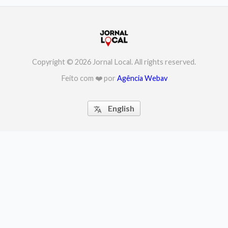
Copyright © 2026 Jornal Local. All rights reserved.
Feito com ❤️ por
Agência Webav
English
