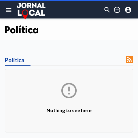



menu
Política

Política

Nothing to see here